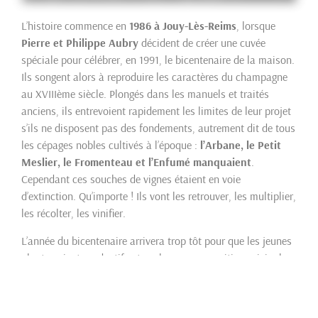
L’histoire commence en
1986 à Jouy-Lès-Reims
, lorsque
Pierre et Philippe Aubry
décident de créer une cuvée
spéciale pour célébrer, en 1991, le bicentenaire de la maison.
Ils songent alors à reproduire les caractères du champagne
au XVIIIème siècle. Plongés dans les manuels et traités
anciens, ils entrevoient rapidement les limites de leur projet
s’ils ne disposent pas des fondements, autrement dit de tous
les cépages nobles cultivés à l’époque :
l’Arbane, le Petit
Meslier, le Fromenteau et l’Enfumé manquaient
.
Cependant ces souches de vignes étaient en voie
d’extinction. Qu’importe ! Ils vont les retrouver, les multiplier,
les récolter, les vinifier.
L’année du bicentenaire arrivera trop tôt pour que les jeunes
plants soient productifs et seule une composition originale
de vins conventionnels permettra à la cuvée anniversaire
d’avoir déjà un esprit Siècle des Lumières .